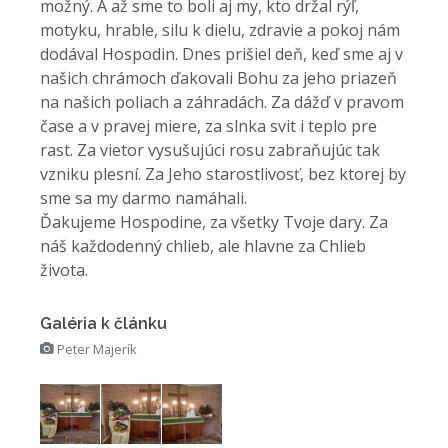
možný. A až sme to boli aj my, kto držal rýľ,
motyku, hrable, silu k dielu, zdravie a pokoj nám
dodával Hospodin. Dnes prišiel deň, keď sme aj v
našich chrámoch ďakovali Bohu za jeho priazeň
na našich poliach a záhradách. Za dážď v pravom
čase a v pravej miere, za slnka svit i teplo pre
rast. Za vietor vysušujúci rosu zabraňujúc tak
vzniku plesní. Za Jeho starostlivosť, bez ktorej by
sme sa my darmo namáhali.
Ďakujeme Hospodine, za všetky Tvoje dary. Za
náš každodenný chlieb, ale hlavne za Chlieb
života.
Galéria k článku
Peter Majerík