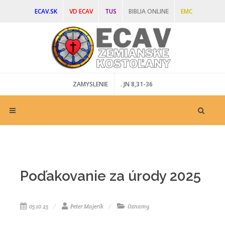
ECAV.SK
VD ECAV
TUS
BIBLIA ONLINE
EMC
SEM - MLÁDEŽ
SEŽ - ŽENY
DIAKONIA
ZAMYSLENIE
. JN 8,31-36
Poďakovanie za úrody 2025
05.10.25
Peter Majerík
Oznamy