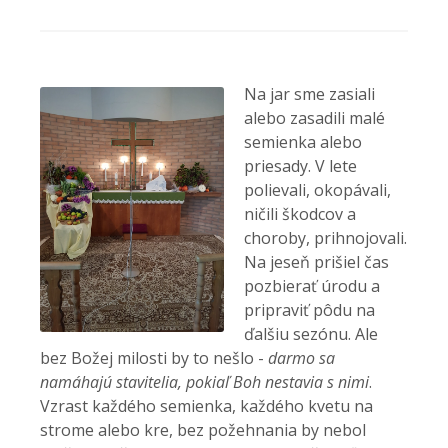
Na jar sme zasiali
alebo zasadili malé
semienka alebo
priesady. V lete
polievali, okopávali,
ničili škodcov a
choroby, prihnojovali.
Na jeseň prišiel čas
pozbierať úrodu a
pripraviť pôdu na
ďalšiu sezónu. Ale
bez Božej milosti by to nešlo -
darmo sa
namáhajú stavitelia, pokiaľ Boh nestavia s nimi
.
Vzrast každého semienka, každého kvetu na
strome alebo kre, bez požehnania by nebol